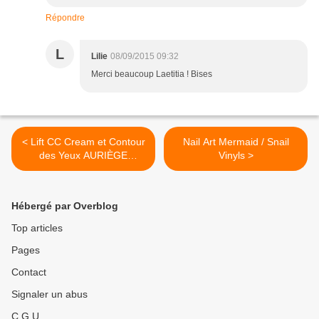
Répondre
L
Lilie
08/09/2015 09:32
Merci beaucoup Laetitia ! Bises
< Lift CC Cream et Contour
Nail Art Mermaid / Snail
des Yeux AURIÈGE
Vinyls >
Expertise
Hébergé par Overblog
Top articles
Pages
Contact
Signaler un abus
C.G.U.