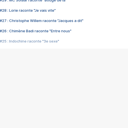
#29 : MC Solaar raconte "Bouge de là"
28 : Lorie raconte "Je vais vite"
#27 : Christophe Willem raconte "Jacques a dit"
#26 : Chimène Badi raconte "Entre nous"
#25 : Indochine raconte "3e sexe"
#24 : Zaho raconte "C'est chelou"
#23 : Patrick Bruel raconte "Au café des délices"
#22 : Kyo raconte "Le chemin"
#21 : Nolwenn Leroy raconte "Cassé"
#20 : Patrick Hernandez raconte "Born to be alive"
#19 : Lorie raconte "Près de moi"
#18 : Michael Jones raconte "A nos actes manqués" (avec Jean-Jacque
#17 : Khaled raconte "Aïcha"