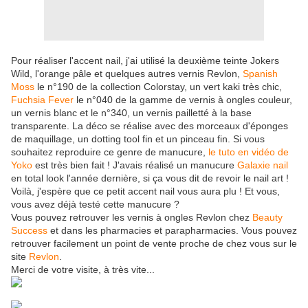
Pour réaliser l'accent nail, j'ai utilisé la deuxième teinte
Jokers
Wild, l'orange pâle et quelques autres vernis Revlon,
Spanish
Moss
le n°190 de la collection Colorstay, un vert kaki très chic,
Fuchsia Fever
le n°040 de la gamme de vernis à ongles couleur,
un vernis blanc et le n°340, un vernis pailletté à la base
transparente.
La déco se réalise avec des morceaux d'éponges
de maquillage, un dotting tool fin et un pinceau fin. Si vous
souhaitez reproduire ce genre de manucure,
le tuto en vidéo de
Yoko
est très bien fait ! J'avais réalisé un manucure
Galaxie nail
en total look l'année dernière, si ça vous dit de revoir le nail art !
Voilà, j'espère que ce petit accent nail vous aura plu ! Et vous,
vous avez déjà testé cette manucure ?
Vous pouvez retrouver les vernis à ongles Revlon
chez
Beauty
Success
et dans les pharmacies et parapharmacies.
Vous pouvez
retrouver facilement un point de vente proche de chez vous sur le
site
Revlon
.
Merci de votre visite, à très vite...