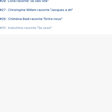
28 : Lorie raconte "Je vais vite"
#27 : Christophe Willem raconte "Jacques a dit"
#26 : Chimène Badi raconte "Entre nous"
#25 : Indochine raconte "3e sexe"
#24 : Zaho raconte "C'est chelou"
#23 : Patrick Bruel raconte "Au café des délices"
#22 : Kyo raconte "Le chemin"
#21 : Nolwenn Leroy raconte "Cassé"
#20 : Patrick Hernandez raconte "Born to be alive"
#19 : Lorie raconte "Près de moi"
#18 : Michael Jones raconte "A nos actes manqués" (avec Jean-Jacque
#17 : Khaled raconte "Aïcha"
#16 : Corneille raconte "Parce qu'on vient de loin"