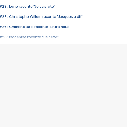
28 : Lorie raconte "Je vais vite"
#27 : Christophe Willem raconte "Jacques a dit"
#26 : Chimène Badi raconte "Entre nous"
#25 : Indochine raconte "3e sexe"
#24 : Zaho raconte "C'est chelou"
#23 : Patrick Bruel raconte "Au café des délices"
#22 : Kyo raconte "Le chemin"
#21 : Nolwenn Leroy raconte "Cassé"
#20 : Patrick Hernandez raconte "Born to be alive"
#19 : Lorie raconte "Près de moi"
#18 : Michael Jones raconte "A nos actes manqués" (avec Jean-Jacque
#17 : Khaled raconte "Aïcha"