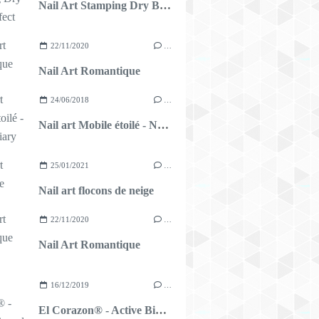
Nail Art Stamping Dry Brush Effect
22/11/2020
…
Nail Art Romantique
24/06/2018
…
Nail art Mobile étoilé - Nicole Diary
25/01/2021
…
Nail art flocons de neige
22/11/2020
…
Nail Art Romantique
16/12/2019
…
El Corazon® - Active Bio-gel - Star Baths