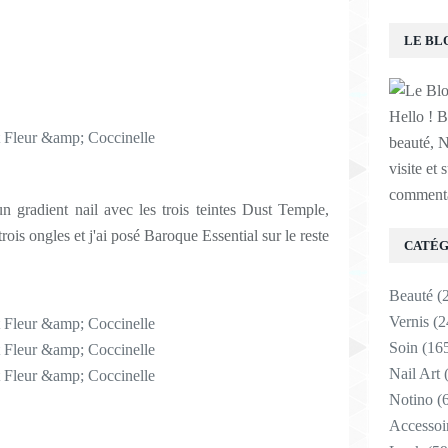
LE BL
Hello ! B
beauté, N
visite et 
commenta
 un gradient nail avec les trois teintes Dust Temple,
rois ongles et j'ai posé Baroque Essential sur le reste
CATÉG
Beauté
(
Vernis
(2
Soin
(16
Nail Art
(
Notino
(6
Accessoi