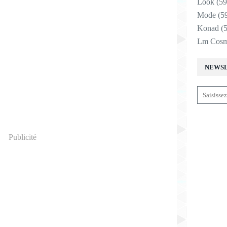
Look
(59
Mode
(5
Konad
(5
Lm Cosm
NEWS
Publicité