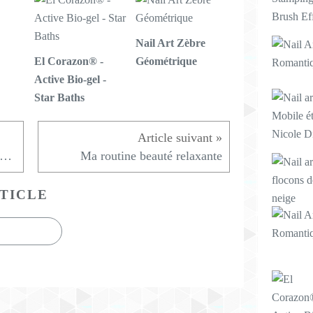
Nail Art Zèbre
El Corazon® -
Géométrique
Active Bio-gel -
Star Baths
ées Cadeaux Jord : des montres mais pas que !
Ma routine beauté relaxante
TICLE