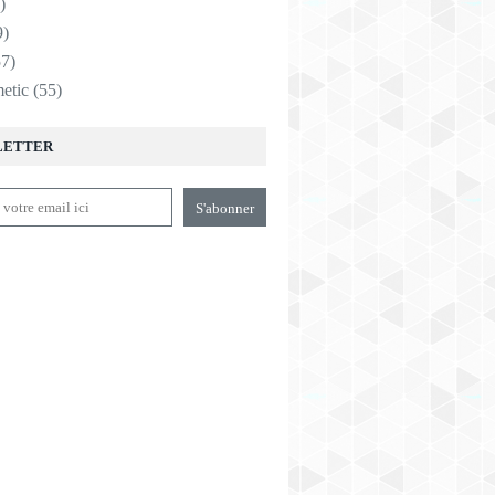
)
9)
7)
etic
(55)
LETTER