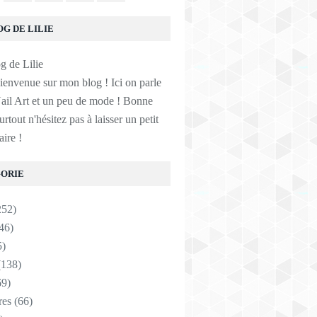
OG DE LILIE
ienvenue sur mon blog ! Ici on parle
ail Art et un peu de mode ! Bonne
surtout n'hésitez pas à laisser un petit
ire !
ORIE
252)
46)
5)
138)
9)
res
(66)