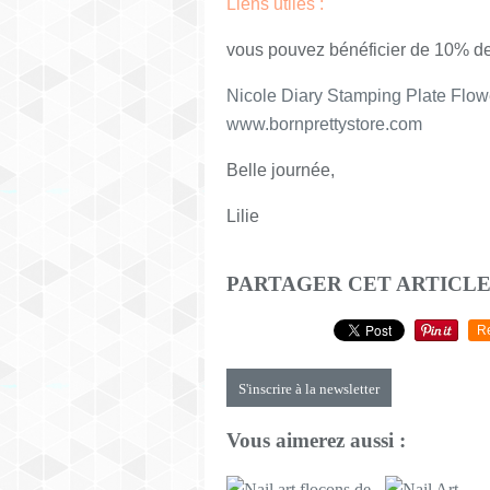
Liens utiles :
vous pouvez bénéficier de
10% de
Nicole Diary Stamping Plate Flo
www.bornprettystore.com
Belle journée,
Lilie
PARTAGER CET ARTICL
R
S'inscrire à la newsletter
Vous aimerez aussi :