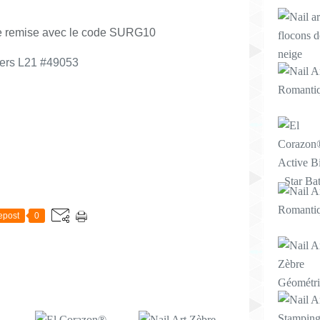
 remise avec le code SURG10
wers L21 #49053
E
epost
0