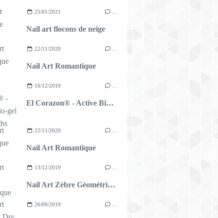
25/01/2021
…
Nail art flocons de neige
22/11/2020
…
Nail Art Romantique
16/12/2019
…
El Corazon® - Active Bio-gel - Star Baths
22/11/2020
…
Nail Art Romantique
13/12/2019
…
Nail Art Zèbre Géométrique
26/09/2019
…