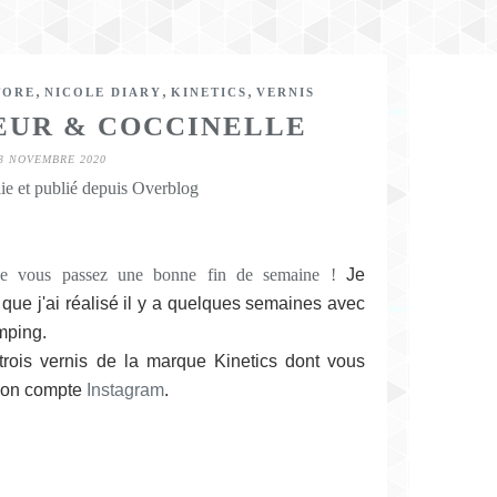
,
,
,
TORE
NICOLE DIARY
KINETICS
VERNIS
LEUR & COCCINELLE
3 NOVEMBRE 2020
ie et publié depuis Overblog
que vous passez une bonne fin de semaine !
Je
 que j'ai réalisé il y a quelques semaines avec
mping.
é trois vernis de la marque Kinetics dont vous
 mon compte
Instagram
.