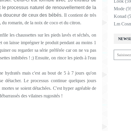
Look
(59
t le processus naturel de renouvellement de la
Mode
(5
la douceur de ceux des bébés.
Il contient de très
Konad
(5
 du romarin, de la noix de coco et du citron.
Lm Cosm
enfile les chaussettes sur les pieds lavés et séchés, on
NEWS
 et on laisse imprégner le produit pendant au moins 1
iner ou regarder sa série préférée car on ne va pas
ettes imbibées ! ;) Ensuite, on rince les pieds à l'eau
e hydratés mais c'est au bout de 5 à 7 jours qu'on
e détacher. Le processus continue quelques jours
 mortes se soient détachées. C'est hyper agréable de
débarrassés des vilaines rugosités !