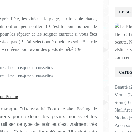
LE BL
près l’été, les virées à la plage, sur le sable chaud,
ds ont un peu souffert ! C’est le bon moment de
our les réparer et les soigner (surtout si vous êtes
Hello ! B
st-ce pas ) ! J’ai sélectionné quelques soins* sur le
beauté, N
s » coréens pour avoir des pieds de bébé !
visite et 
👣
commenta
CATÉG
Beauté
(
Vernis
(2
hot Peeling
Soin
(16
 masque "chaussette'
Foot one shot Peeling de
Nail Art
(
ieds pour exfolier les peaux mortes et les
Notino
(6
 utiliser ce type de soin et c'est vraiment très
Accessoi
tiliser. Celui-ci est formulé avec 16 extraits de