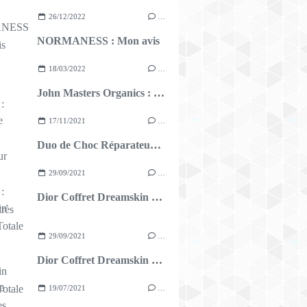
26/12/2022
…
NORMANESS : Mon avis
18/03/2022
…
John Masters Organics : Mon avis
17/11/2021
…
Duo de Choc Réparateur Intensif FORVIL : Mention très bien !
29/09/2021
…
Dior Coffret Dreamskin Capture Totale
29/09/2021
…
Dior Coffret Dreamskin Capture Totale
19/07/2021
…