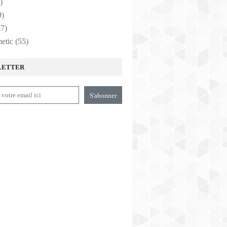
)
9)
7)
etic
(55)
LETTER