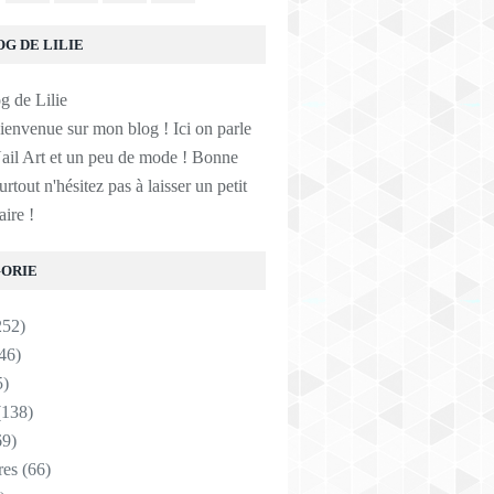
OG DE LILIE
ienvenue sur mon blog ! Ici on parle
ail Art et un peu de mode ! Bonne
surtout n'hésitez pas à laisser un petit
ire !
ORIE
252)
46)
5)
138)
9)
res
(66)