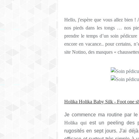
Hello, j'espère que vous allez bien ! A
nos pieds dans les tongs … nos pie
prendre le temps d’un soin pédicure p
encore en vacance.. pour certains, n’e
site Notino, des masques « chaussette
Holika Holika Baby Silk - Foot one s
Je commence ma routine par le
Holika qui
est un peeling des p
rugosités en sept jours. J'ai déjà
efficace et surtout très simple à u