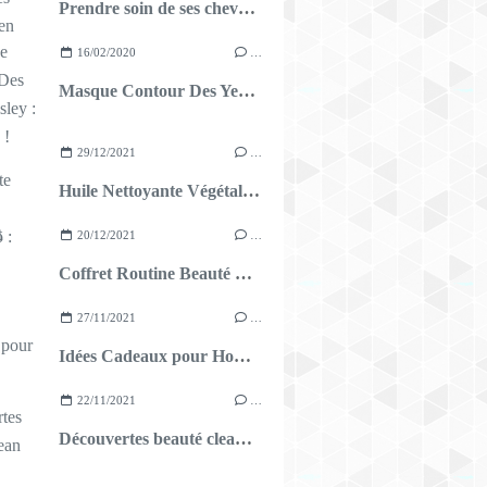
Prendre soin de ses cheveux en été !
16/02/2020
…
Masque Contour Des Yeux - Sisley : Mon avis !
29/12/2021
…
Huile Nettoyante Végétale Nuxe Bio : mon avis
20/12/2021
…
Coffret Routine Beauté Darphin
27/11/2021
…
Idées Cadeaux pour Homme
22/11/2021
…
Découvertes beauté clean #2 : les baumes à lèvres