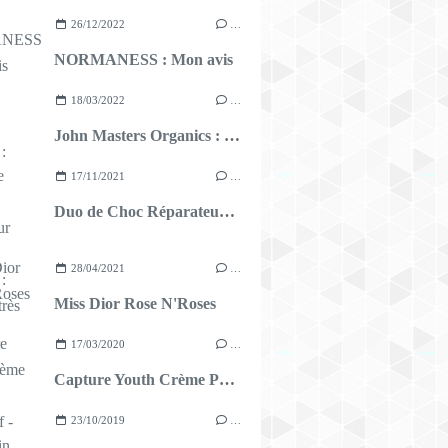
26/12/2022
…
NORMANESS : Mon avis
18/03/2022
…
John Masters Organics : Mon avis
17/11/2021
…
Duo de Choc Réparateur Intensif FORVIL : Mention très bien !
28/04/2021
…
Miss Dior Rose N'Roses
17/03/2020
…
Capture Youth Crème Peeling Progressif - Dior
23/10/2019
…