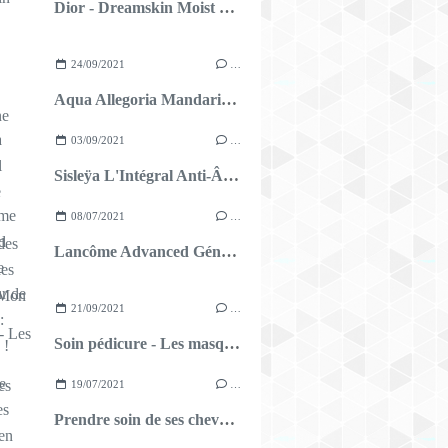
Dior - Dreamskin Moist & Perfect Cushion
24/09/2021
…
Aqua Allegoria Mandarine Basilic
03/09/2021
…
Sisleÿa L'Intégral Anti-Âge Crème Contour des Yeux et des Lèvres : Mon avis
08/07/2021
…
Lancôme Advanced Génifique Activateur de Jeunesse : Mon avis !
21/09/2021
…
Soin pédicure - Les masques chaussettes
19/07/2021
…
Prendre soin de ses cheveux en été !