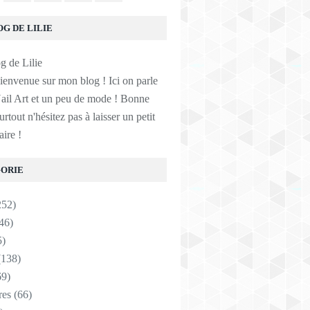
OG DE LILIE
ienvenue sur mon blog ! Ici on parle
ail Art et un peu de mode ! Bonne
surtout n'hésitez pas à laisser un petit
ire !
ORIE
252)
46)
5)
138)
9)
res
(66)