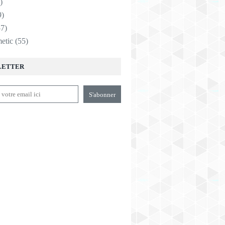
)
9)
7)
etic
(55)
LETTER