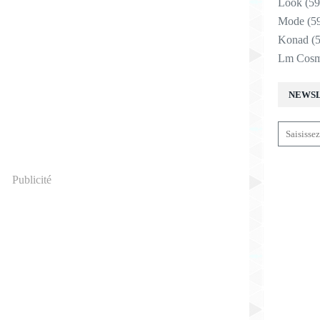
Look
(59
Mode
(5
Konad
(5
Lm Cosm
NEWS
Publicité