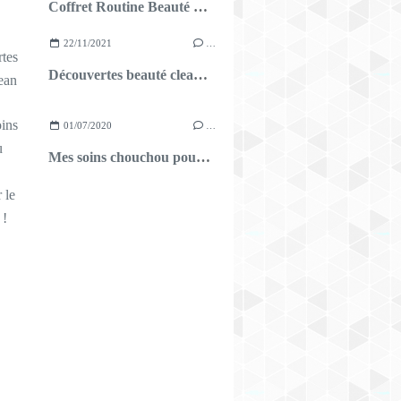
Coffret Routine Beauté Darphin
22/11/2021
…
Découvertes beauté clean #2 : les baumes à lèvres
01/07/2020
…
Mes soins chouchou pour prolonger le bronzage !