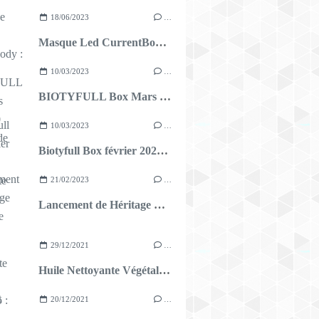
18/06/2023
…
Masque Led CurrentBody : Mon avis
10/03/2023
…
BIOTYFULL Box Mars 2023 : 50 nuances de vert !
10/03/2023
…
Biotyfull Box février 2023 : L'Élégante
21/02/2023
…
Lancement de Héritage Millénaire
29/12/2021
…
Huile Nettoyante Végétale Nuxe Bio : mon avis
20/12/2021
…