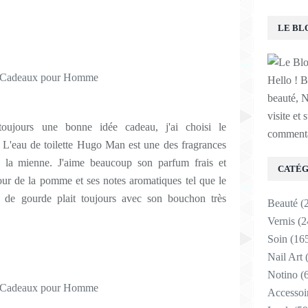
LE BL
Hello ! B
beauté, N
visite et 
toujours une bonne idée cadeau, j'ai choisi le
commenta
. L'eau de toilette Hugo Man est une des fragrances
i la mienne. J'aime beaucoup son parfum frais et
CATÉG
our de la pomme et ses notes aromatiques tel que le
e de gourde plait toujours avec son bouchon très
Beauté
(
Vernis
(2
Soin
(16
Nail Art
(
Notino
(6
Accessoi