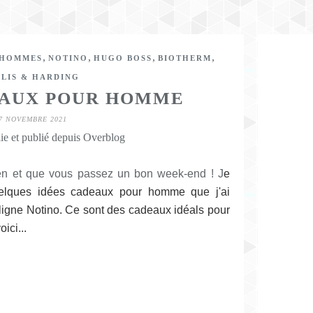
,
,
,
,
 HOMMES
NOTINO
HUGO BOSS
BIOTHERM
YLIS & HARDING
EAUX POUR HOMME
7 NOVEMBRE 2021
ie et publié depuis Overblog
ien et que vous passez un bon week-end ! J
e
uelques idées cadeaux pour homme que j'ai
 ligne Notino. Ce sont des cadeaux idéals pour
oici...