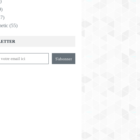
)
9)
7)
etic
(55)
LETTER