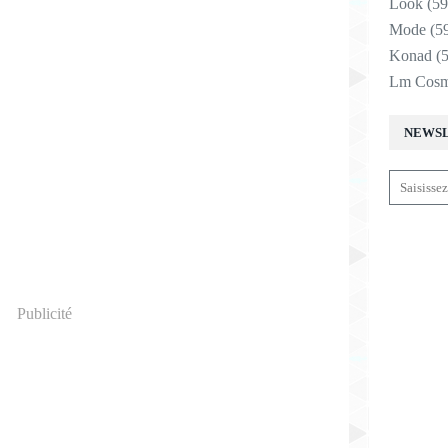
Look
(59
Mode
(5
Konad
(5
Lm Cosm
NEWS
Publicité