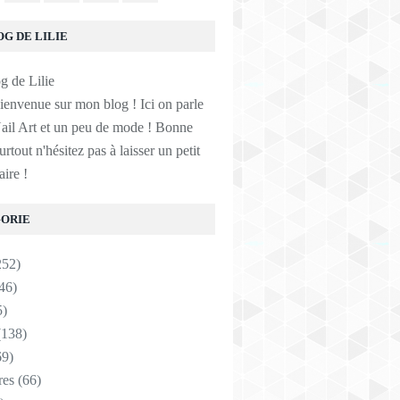
OG DE LILIE
ienvenue sur mon blog ! Ici on parle
ail Art et un peu de mode ! Bonne
surtout n'hésitez pas à laisser un petit
ire !
ORIE
252)
46)
5)
138)
9)
res
(66)