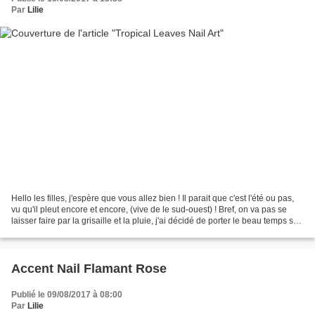
Par
Lilie
Hello les filles, j'espère que vous allez bien ! Il parait que c'est l'été ou pas,
vu qu'il pleut encore et encore, (vive de le sud-ouest) ! Bref, on va pas se
laisser faire par la grisaille et la pluie, j'ai décidé de porter le beau temps sur
les ongles....
Accent Nail Flamant Rose
Publié le 09/08/2017 à 08:00
Par
Lilie