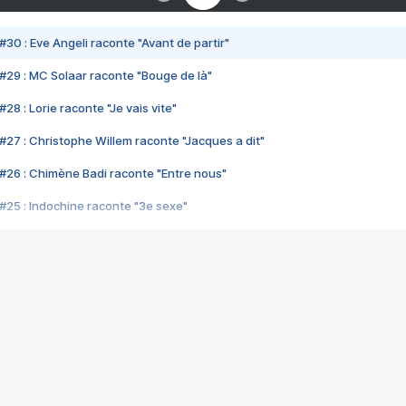
#30 : Eve Angeli raconte "Avant de partir"
#29 : MC Solaar raconte "Bouge de là"
28 : Lorie raconte "Je vais vite"
#27 : Christophe Willem raconte "Jacques a dit"
#26 : Chimène Badi raconte "Entre nous"
#25 : Indochine raconte "3e sexe"
#24 : Zaho raconte "C'est chelou"
#23 : Patrick Bruel raconte "Au café des délices"
#22 : Kyo raconte "Le chemin"
#21 : Nolwenn Leroy raconte "Cassé"
#20 : Patrick Hernandez raconte "Born to be alive"
#19 : Lorie raconte "Près de moi"