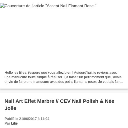
Hello les filles, j'espère que vous allez bien ! Aujourd'hui, je reviens avec
une manucure toute simple à réaliser. Ça faisait un petit moment que j'avais
envie de faire une manucure avec des petits flamants roses. Je voulais faire
quelque chose de simple,...
Nail Art Effet Marbre // CEV Nail Polish & Née
Jolie
Publié le 21/06/2017 à 11:04
Par
Lilie