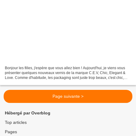
Bonjour les filles, j'espère que vous allez bien ! Aujourd'hui, je viens vous
présenter quelques nouveaux vernis de la marque C.E.V, Chic, Elegant &
Love. Comme d'habitude, les packaging sont juste trop beaux, c'est chic,
élégant, raffiné, bref...je suis...
Page suivante >
Hébergé par Overblog
Top articles
Pages