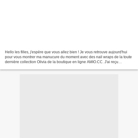
Hello les filles, j'espère que vous allez bien ! Je vous retrouve aujourd'hui
pour vous montrer ma manucure du moment avec des nail wraps de la toute
dernière collection Olivia de la boutique en ligne AMIO.CC. J'ai reçu
quelques références à tester toutes...