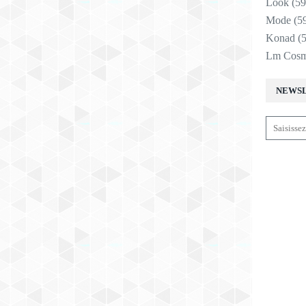
Look
(59
Mode
(5
Konad
(5
Lm Cosm
NEWS