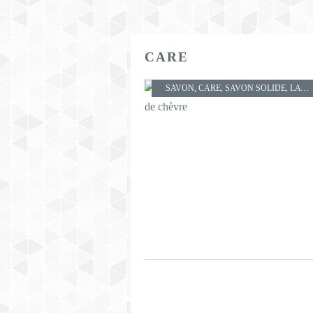
CARE
SAVON
,
CARE
,
SAVON SOLIDE
,
LA MAISON DES SULTANS