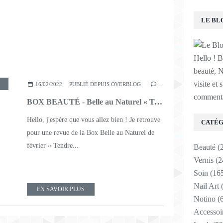
LE BL
Hello ! B
beauté, N
visite et 
ARE
,
LOTION
,
SHAMPOING
,
SÉRUM
,
MASCARA
,
HUILE CORPS
16/02/2022
PUBLIÉ DEPUIS OVERBLOG
…
commenta
BOX BEAUTÉ - Belle au Naturel « Tendre Romance »
Hello, j'espère que vous allez bien ! Je retrouve
CATÉG
pour une revue de la Box Belle au Naturel de
février « Tendre...
Beauté
(
Vernis
(2
Soin
(16
Nail Art
(
EN SAVOIR PLUS
Notino
(6
Accessoi