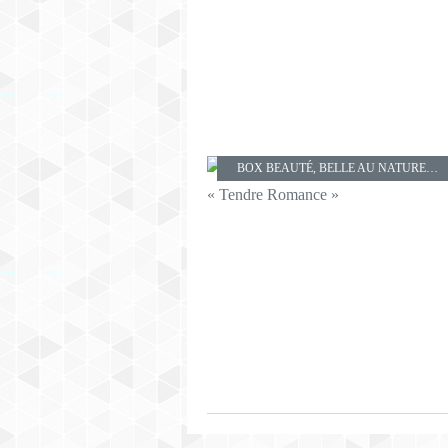
BOX BEAUTÉ
,
BELLE AU NATUREL
,
C