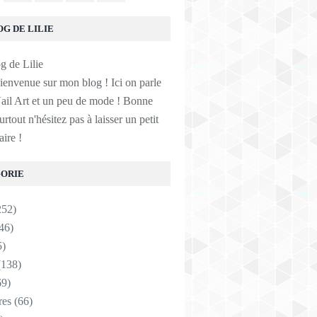
OG DE LILIE
ienvenue sur mon blog ! Ici on parle
ail Art et un peu de mode ! Bonne
surtout n'hésitez pas à laisser un petit
ire !
ORIE
252)
46)
5)
138)
9)
res
(66)