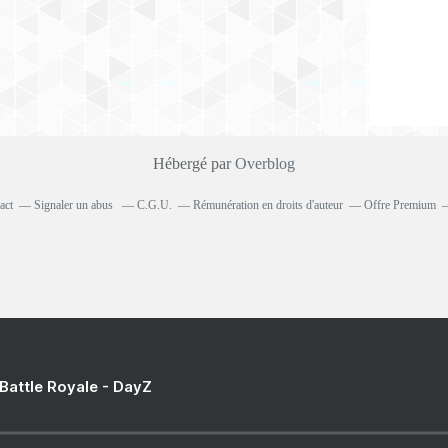
Hébergé par
Overblog
act
Signaler un abus
C.G.U.
Rémunération en droits d'auteur
Offre Premium
 Battle Royale - DayZ