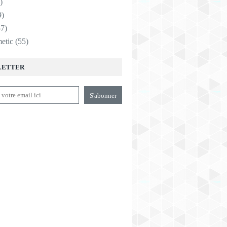
)
9)
7)
etic
(55)
LETTER