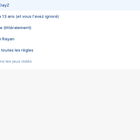
 DayZ
 a 13 ans (et vous l'avez ignoré)
e (littéralement)
im Rayan
 toutes les règles
s les jeux vidéo
us choquant de Rockstar ? - Le scandale BULLY
e plus moche de Steam
du RÊVE tourne au CAUCHEMAR
pendant 8 heures
it… à tort
umiliés par un jeu vidéo