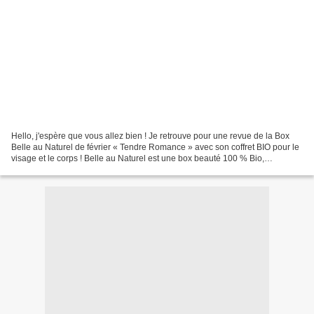
Hello, j'espère que vous allez bien ! Je retrouve pour une revue de la Box
Belle au Naturel de février « Tendre Romance » avec son coffret BIO pour le
visage et le corps ! Belle au Naturel est une box beauté 100 % Bio,
#MadeInFrance qui chaque mois propose...