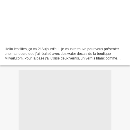
Hello les filles, ça va ?! Aujourd'hui, je vous retrouve pour vous présenter
une manucure que j'ai réalisé avec des water decals de la boutique
Milvart.com. Pour la base j'ai utilisé deux vernis, un vernis blanc comme
base des water decals et le très...