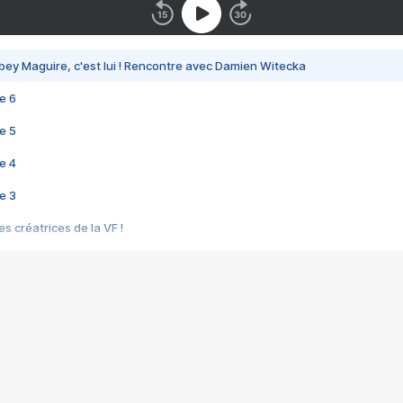
bey Maguire, c'est lui ! Rencontre avec Damien Witecka
e 6
e 5
e 4
e 3
s créatrices de la VF !
e 2
e 1
e Mektoub My Love arrive enfin ! Rencontre avec Shaïn Boumedine et Sal
i : après Toni en famille
elle réalise le bouleversant Dites lui que je l'aime