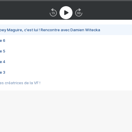
bey Maguire, c'est lui ! Rencontre avec Damien Witecka
e 6
e 5
e 4
e 3
s créatrices de la VF !
e 2
e 1
e Mektoub My Love arrive enfin ! Rencontre avec Shaïn Boumedine et Sal
i : après Toni en famille