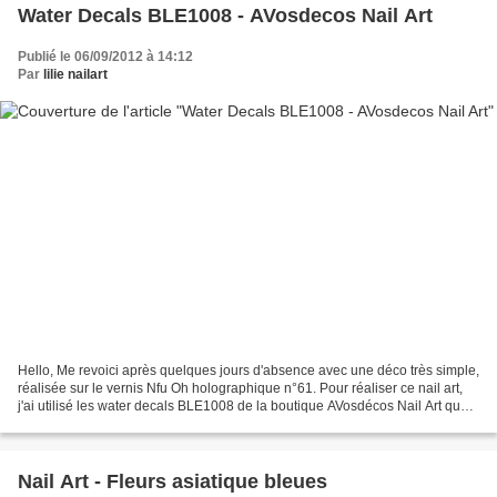
Water Decals BLE1008 - AVosdecos Nail Art
Publié le 06/09/2012 à 14:12
Par
lilie nailart
Hello, Me revoici après quelques jours d'absence avec une déco très simple,
réalisée sur le vernis Nfu Oh holographique n°61. Pour réaliser ce nail art,
j'ai utilisé les water decals BLE1008 de la boutique AVosdécos Nail Art que
j'ai reçu dans le cadre...
Nail Art - Fleurs asiatique bleues