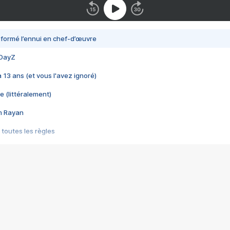
nsformé l’ennui en chef-d’œuvre
 DayZ
 a 13 ans (et vous l'avez ignoré)
e (littéralement)
im Rayan
 toutes les règles
s les jeux vidéo
us choquant de Rockstar ? - Le scandale BULLY
e plus moche de Steam
du RÊVE tourne au CAUCHEMAR
pendant 8 heures