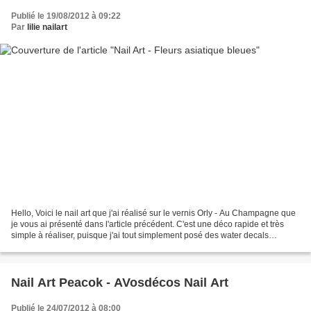
Publié le 19/08/2012 à 09:22
Par
lilie nailart
Hello, Voici le nail art que j'ai réalisé sur le vernis Orly - Au Champagne que
je vous ai présenté dans l'article précédent. C'est une déco rapide et très
simple à réaliser, puisque j'ai tout simplement posé des water decals
référence T114. J'avais vu...
Nail Art Peacok - AVosdécos Nail Art
Publié le 24/07/2012 à 08:00