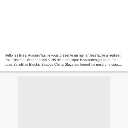
Hello les filles, Aujourd'hui, je vous présente un nail art très facile à réaliser.
J'ai utiliser les water decals K195 de la boutique Beautedesign-shop En
base, j'ai utilisé Electric Beat de China Glaze sur lequel j'ai posé une couche
du vernis Kiko...