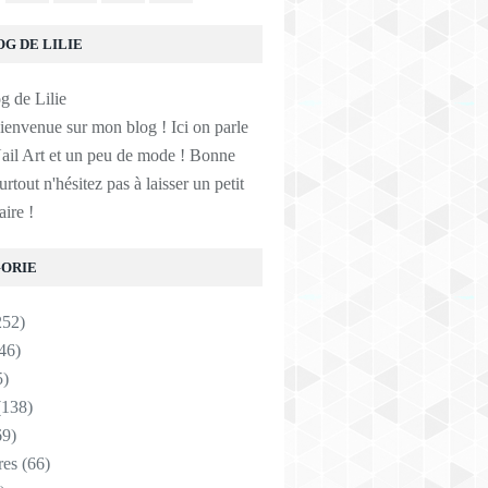
OG DE LILIE
ienvenue sur mon blog ! Ici on parle
ail Art et un peu de mode ! Bonne
surtout n'hésitez pas à laisser un petit
ire !
ORIE
252)
46)
5)
138)
9)
res
(66)