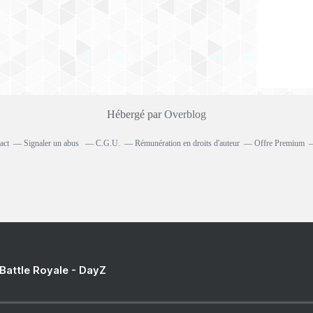
Hébergé par
Overblog
act
Signaler un abus
C.G.U.
Rémunération en droits d'auteur
Offre Premium
 Battle Royale - DayZ