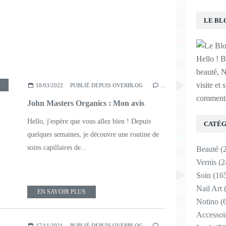
LE BL
Hello ! B
beauté, N
visite et 
18/03/2022
PUBLIÉ DEPUIS OVERBLOG
…
commenta
John Masters Organics : Mon avis
Hello, j'espère que vous allez bien ! Depuis
CATÉG
quelques semaines, je découvre une routine de
soins capillaires de...
Beauté
(
Vernis
(2
Soin
(16
Nail Art
(
EN SAVOIR PLUS
Notino
(6
Accessoi
17/11/2021
PUBLIÉ DEPUIS OVERBLOG
…