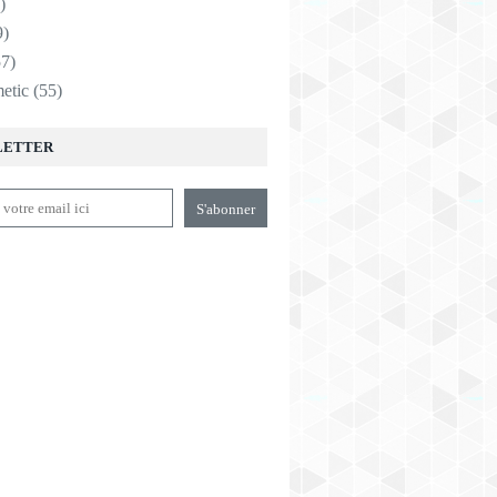
)
9)
7)
etic
(55)
LETTER