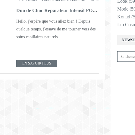
Look
(59
Mode
(5
Duo de Choc Réparateur Intensif FORVIL : Mention très bien !
Konad
(5
Hello, j'espère que vous allez bien ! Depuis
Lm Cosm
quelque temps, j'essaye de me tourner vers des
soins capillaires naturels...
NEWS
EN SAVOIR PLUS